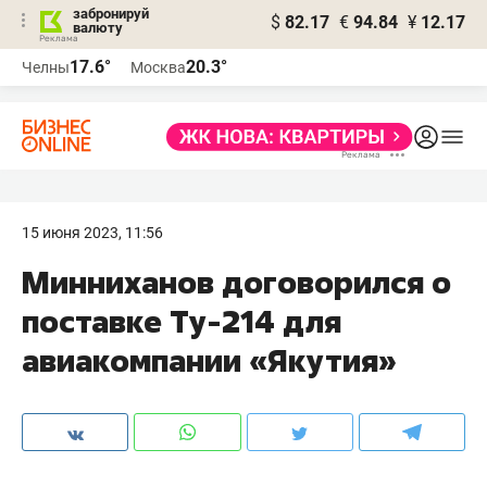
забронируй
$
82.17
€
94.84
¥
12.17
валюту
17.6°
20.3°
Челны
Москва
15 июня 2023, 11:56
Минниханов договорился о
поставке Ту-214 для
авиакомпании «Якутия»