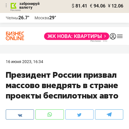
забронируй
$
81.41
€
94.06
¥
12.06
валюту
26.7°
29°
Челны
Москва
16 июня 2023, 16:34
Президент России призвал
массово внедрять в стране
проекты беспилотных авто