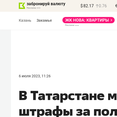
забронируй валюту
$
82.17
0.76
Казань
Закамье
Василь Мазитов
МАРТ
6 июля 2023, 11:26
«Не зная местных
В Татарстане м
правил, бизнес может
потерять минимум
штрафы за по
полгода»
Как бизнесу выйти на зарубежные