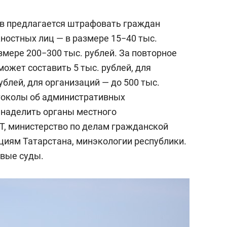
сверхнагрузку
для меня это челлендж
сом»
ов предлагается штрафовать граждан
жностных лиц — в размере 15−40 тыс.
змере 200−300 тыс. рублей. За повторное
ожет составить 5 тыс. рублей, для
ублей, для организаций — до 500 тыс.
токолы об административных
 наделить органы местного
Т, министерство по делам гражданской
иям Татарстана, минэкологии республики.
овые суды.