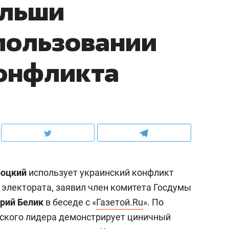
ольши
пользовании
конфликта
роцкий
использует украинский конфликт
 электората, заявил член комитета Госдумы
рий Белик
в беседе с «
Газетой.Ru
». По
ьского лидера демонстрирует циничный