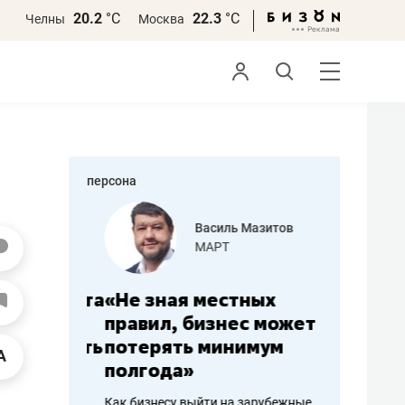
20.2
°С
22.3
°С
Челны
Москва
персона
еменова
Василь Мазитов
»
МАРТ
а: работа
«Не зная местных
«Мне лу
ечься
правил, бизнес может
не зара
вствовать
потерять минимум
чем пот
полгода»
репутац
пошиву
Как бизнесу выйти на зарубежные
Владелец от