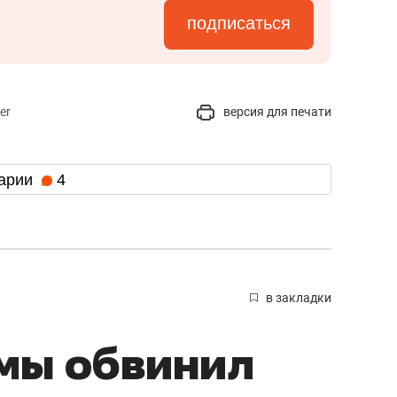
подписаться
er
версия для печати
арии
4
в закладки
мы обвинил