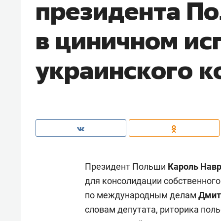
президента П
в циничном ис
украинского 
Президент Польши
Кароль Нав
для консолидации собственного
по международным делам
Дмит
словам депутата, риторика пол