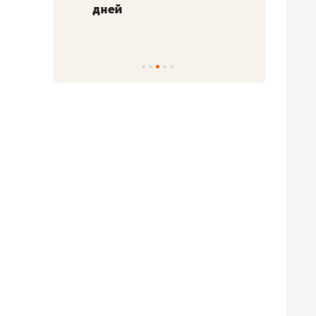
!»
дней
с вер