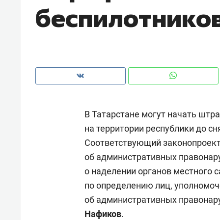
беспилотнико
рынки, почему надо знать аксакал
чем интересен Оман?
В Татарстане могут начать штр
на территории республики до сн
Соответствующий законопроект 
об административных правонар
о наделении органов местного
Рекомендуем
Рекоме
по определению лиц, уполномо
Оставить шум за волной: как
Психо
об административных правонару
строят тишину в казанском
«Дире
Нафиков
.
ЖК «Заря»
когда 