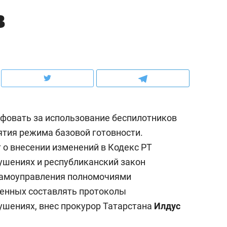
в
ов и
о трехкратном росте цен, дотошных
школьной формы о конт
клиентах и чудных запросах мастеров
налогах и развитии без 
афовать за использование беспилотников
ятия режима базовой готовности.
о внесении изменений в Кодекс РТ
ушениях и республиканский закон
 самоуправления полномочиями
ндуем
Рекомендуем
ченных составлять протоколы
терапевт «Фороса»:
Дизайнер-прораб Ната
шениях, внес прокурор Татарстана
Илдус
кторский невроз» –
Наседкина: «Ремонт вм
человек не считает
с мебелью за 2 миллион