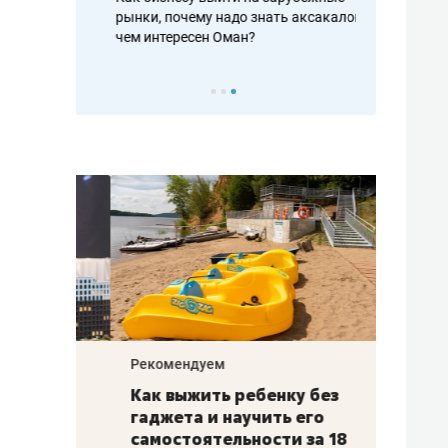
рафакте,
рынки, почему надо знать аксакалов и
о трехкратно
кредитов
чем интересен Оман?
клиентах и ч
Рекомендуем
Рекоме
лья
Как выжить ребенку без
Салих
есте
гаджета и научить его
«Если
а –
самостоятельности за 18
с мин