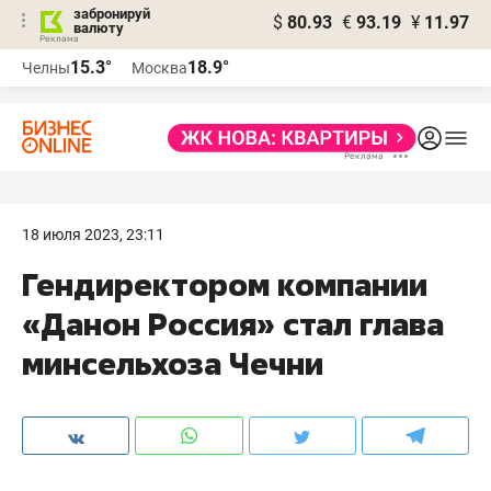
забронируй
$
80.93
€
93.19
¥
11.97
валюту
15.3°
18.9°
Челны
Москва
18 июля 2023, 23:11
Гендиректором компании
«Данон Россия» стал глава
минсельхоза Чечни