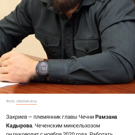
Фото:
chechen.er.ru
Закриев — племянник главы Чечни
Рамзана
Кадырова
. Чеченским минсельхозом
он руководит с ноября 2020 года. Работать