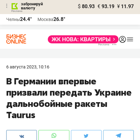
забронируй
$
80.93
€
93.19
¥
11.97
валюту
24.4°
26.8°
Челны
Москва
6 августа 2023, 10:16
В Германии впервые
призвали передать Украине
дальнобойные ракеты
Taurus