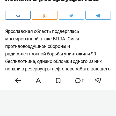
Ярославская область подверглась
массированной атаке БПЛА. Силы
противовоздушной обороны и
радиоэлектронной борьбы уничтожили 93
беспилотника, однако обломки одного из них
попали в резервуары нефтеперерабатывающего
завода, где начался пожар. Об этом
сообщил
0
губернатор региона
Михаил Евраев
. По словам
главы региона, спецслужбы ликвидируют
возгорание на территории предприятия.