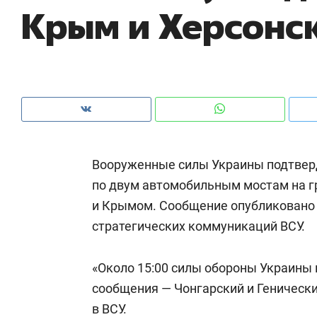
Крым и Херсонс
рынки, почему надо знать аксакалов и
о 
чем интересен Оман?
кл
Вооруженные силы Украины подтверд
по двум автомобильным мостам на г
и Крымом. Сообщение опубликовано 
стратегических коммуникаций ВСУ.
Рекомендуем
Рекомендуем
«Около 15:00 силы обороны Украины
Оставить шум за волной: как
Психотера
сообщения — Чонгарский и Геническ
строят тишину в казанском
«Директор
в ВСУ.
ЖК «Заря»
когда чело