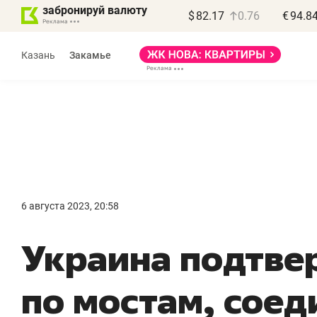
забронируй валюту
$
82.17
0.76
€
94.8
Казань
Закамье
Василь Мазитов
МАРТ
6 августа 2023, 20:58
«Не зная местных
«
Украина подтве
правил, бизнес может
н
потерять минимум
ч
по мостам, сое
полгода»
р
Как бизнесу выйти на зарубежные
Вл