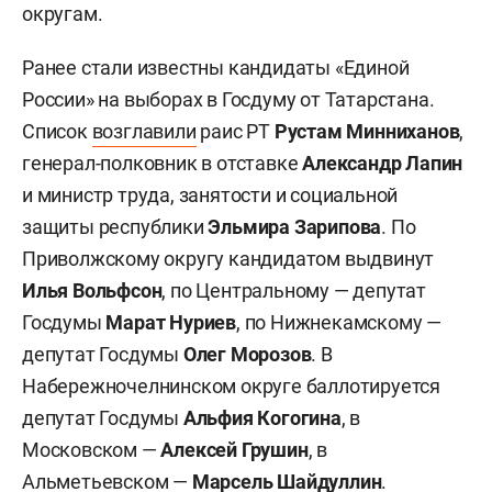
округам.
Ранее стали известны кандидаты «Единой
России» на выборах в Госдуму от Татарстана.
Список
возглавили
раис РТ
Рустам Минниханов
,
генерал-полковник в отставке
Александр Лапин
и министр труда, занятости и социальной
защиты республики
Эльмира Зарипова
. По
Приволжскому округу кандидатом выдвинут
Илья Вольфсон
, по Центральному — депутат
Госдумы
Марат Нуриев
, по Нижнекамскому —
депутат Госдумы
Олег Морозов
. В
Набережночелнинском округе баллотируется
депутат Госдумы
Альфия Когогина
, в
Московском —
Алексей Грушин
, в
Альметьевском —
Марсель Шайдуллин
.