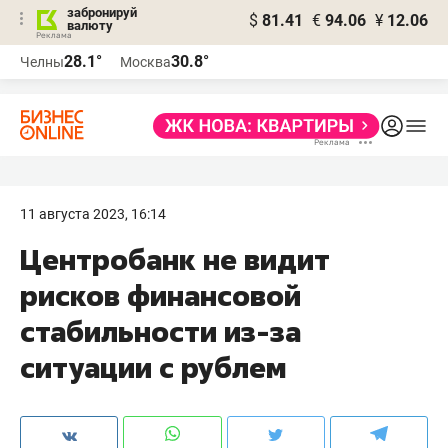
забронируй
$
81.41
€
94.06
¥
12.06
валюту
28.1°
30.8°
Челны
Москва
11 августа 2023, 16:14
Центробанк не видит
рисков финансовой
стабильности из-за
ситуации с рублем