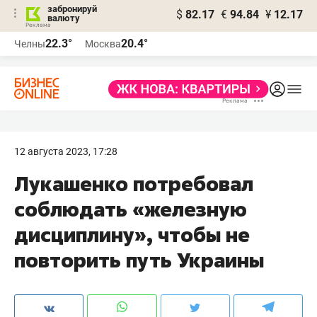
забронируй
$
82.17
€
94.84
¥
12.17
валюту
22.3°
20.4°
Челны
Москва
12 августа 2023, 17:28
Лукашенко потребовал
соблюдать «железную
дисциплину», чтобы не
повторить путь Украины