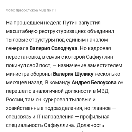
Фото: пресс-служба МВД по РТ
На прошедшей неделе Путин запустил
масштабную реструктуризацию:
объединил
тыловые структуры под единым началом
генерала
Валерия Солодчука
. Но кадровая
перестановка, в связи с которой Сафиуллин
покинул свой пост, — назначение заместителем
министра обороны
Валерия Шулику
несколько
месяцев назад. В команду
Андрея Белоусова
он
перешел с аналогичной должности в МВД
России, там он курировал тыловые и
хозяйственные подразделения, но главное —
спецсвязь и IT-направления — профильная
специальность Сафиуллина. Должность