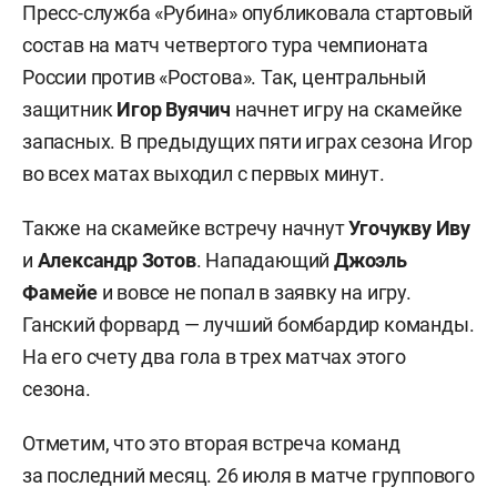
Пресс-служба «Рубина» опубликовала стартовый
состав на матч четвертого тура чемпионата
России против «Ростова». Так, центральный
защитник
Игор Вуячич
начнет игру на скамейке
запасных. В предыдущих пяти играх сезона Игор
во всех матах выходил с первых минут.
Также на скамейке встречу начнут
Угочукву Иву
и
Александр Зотов
. Нападающий
Джоэль
Фамейе
и вовсе не попал в заявку на игру.
Ганский форвард — лучший бомбардир команды.
На его счету два гола в трех матчах этого
сезона.
Отметим, что это вторая встреча команд
за последний месяц. 26 июля в матче группового