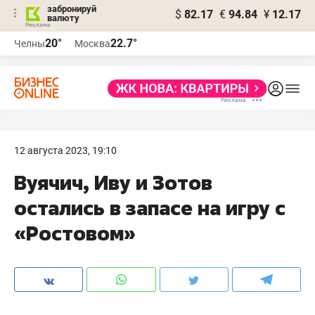
забронируй
$
82.17
€
94.84
¥
12.17
валюту
20°
22.7°
Челны
Москва
12 августа 2023, 19:10
Вуячич, Иву и Зотов
остались в запасе на игру с
«Ростовом»