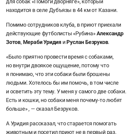
для собак «Помоги дворняге», который
находится в селе Дубъязы в 44 км от Казани.
Помимо сотрудников клуба, в приют приехали
действующие футболисты «Рубина»
Александр
Зотов
,
Мераби Уридия
и
Руслан
Безруков
.
«Было приятно провести время с собаками,
но внутри двоякое ощущение, потому что
я понимаю, что эти собаки были брошены
людьми. Хотелось бы им помочь, в том числе
и осветить эту тему. У меня у самого две собаки.
Есть и кошки, но собаки меня почему-то любят
больше» , — сказал Безруков.
А Уридия рассказал, что старается помогать
животным и посетил приют не в первый раз.