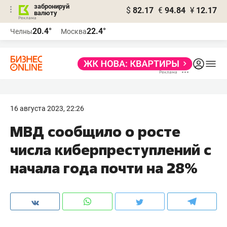
забронируй
$
82.17
€
94.84
¥
12.17
валюту
20.4°
22.4°
Челны
Москва
16 августа 2023, 22:26
МВД сообщило о росте
числа киберпреступлений с
начала года почти на 28%