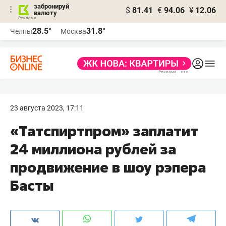
забронируй
$
81.41
€
94.06
¥
12.06
валюту
28.5°
31.8°
Челны
Москва
23 августа 2023, 17:11
«Татспиртпром» заплатит
24 миллиона рублей за
продвижение в шоу рэпера
Басты