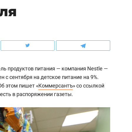
бля
ов и
о трехкратном росте цен, дотошных
школьной формы о конт
клиентах и чудных запросах мастеров
налогах и развитии без 
ль продуктов питания — компания Nestle —
 с сентября на детское питание на 9%.
Об этом пишет «
Коммерсантъ
» со ссылкой
есть в распоряжении газеты.
ндуем
Рекомендуем
терапевт «Фороса»:
Дизайнер-прораб Ната
кторский невроз» –
Наседкина: «Ремонт вм
человек не считает
с мебелью за 2 миллион