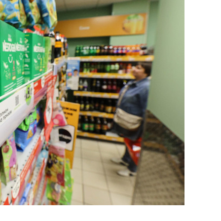
сверхнагрузку
для меня это челлендж
сом»