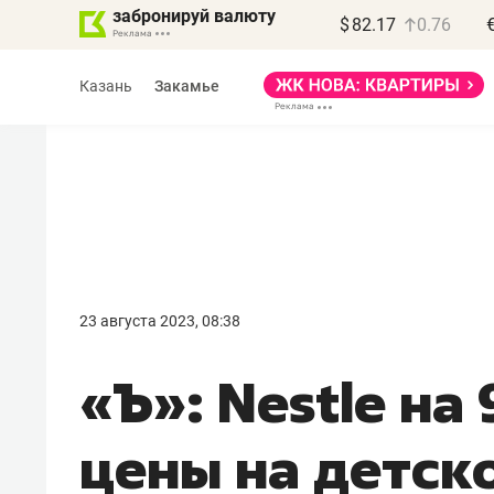
забронируй валюту
$
82.17
0.76
Казань
Закамье
Василь Мазитов
МАРТ
23 августа 2023, 08:38
«Не зная местных
«Ъ»: Nestle на
правил, бизнес может
потерять минимум
цены на детск
полгода»
Как бизнесу выйти на зарубежные