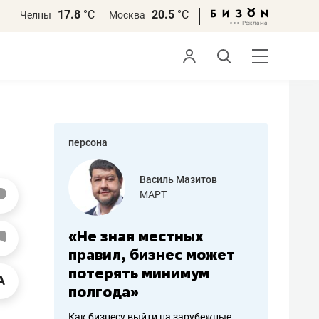
17.8
°С
20.5
°С
Челны
Москва
персона
еменова
Василь Мазитов
»
МАРТ
а: работа
«Не зная местных
«Мне лу
ечься
правил, бизнес может
не зара
вствовать
потерять минимум
чем пот
полгода»
репутац
пошиву
Как бизнесу выйти на зарубежные
Владелец от