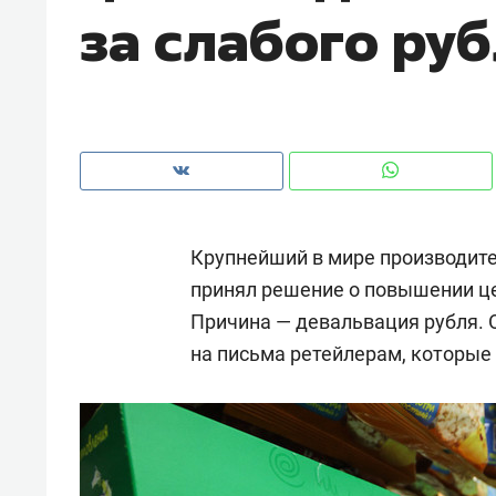
за слабого ру
рынки, почему надо знать аксакал
чем интересен Оман?
Крупнейший в мире производите
принял решение о повышении цен
Причина — девальвация рубля. 
на письма ретейлерам, которые 
Рекомендуем
Рекоме
Оставить шум за волной: как
Психо
строят тишину в казанском
«Дире
ЖК «Заря»
когда 