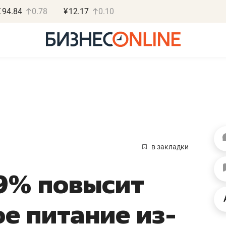
€
94.84
0.78
¥
12.17
0.10
Роман Ободец
Дарья С
«Готовые решения»
«Бросско
в закладки
«Мне лучше
«Мама говорил
 9% повысит
не заработать вообще,
помогает отвл
чем потерять
от болезни, чу
ое питание из-
репутацию»
себя живой»
Владелец отделочной фирмы
Наследница бизнеса по 