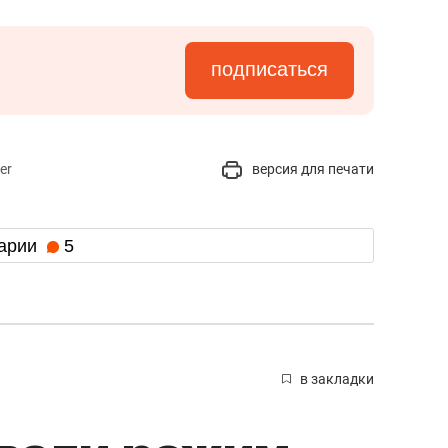
подписаться
er
версия для печати
арии
5
в закладки