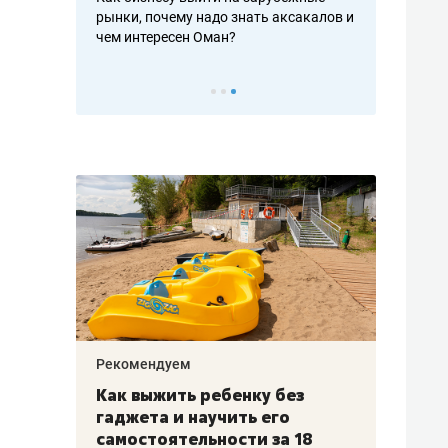
рафакте,
рынки, почему надо знать аксакалов и
о трехкратно
кредитов
чем интересен Оман?
клиентах и ч
Рекомендуем
Рекоме
лья
Как выжить ребенку без
Салих
есте
гаджета и научить его
«Если
а –
самостоятельности за 18
с мин