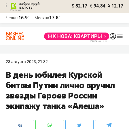
забронируй
$
82.17
€
94.84
¥
12.17
валюту
16.9°
17.8°
Челны
Москва
23 августа 2023, 21:32
В день юбилея Курской
битвы Путин лично вручил
звезды Героев России
экипажу танка «Алеша»