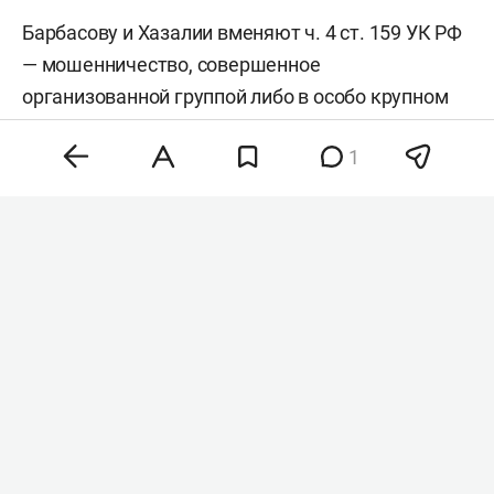
Барбасову и Хазалии вменяют ч. 4 ст. 159 УК РФ
— мошенничество, совершенное
организованной группой либо в особо крупном
размере. Наказание по этой статьей — до 10 лет
1
лишения свободы. Решение об аресте суд
принял 8 августа. Фабула уголовного дела пока
не раскрывается.
ООО «Дрон Солюшнс» зарегистрировано в
Москве в 2018 году. Компания занимается
разработкой и производством беспилотных
авиационных систем, программного
обеспечения для них и систем компьютерного
зрения на базе нейросетей. В числе направлений
применения беспилотников компания называет