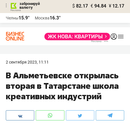
забронируй
$
82.17
€
94.84
¥
12.17
валюту
15.9°
16.3°
Челны
Москва
2 сентября 2023, 11:11
В Альметьевске открылась
вторая в Татарстане школа
креативных индустрий