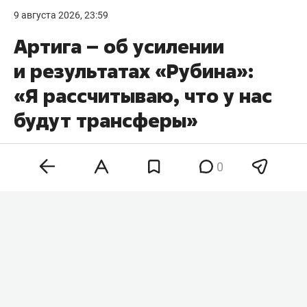
9 августа 2026, 23:59
Артига – об усилении
и результатах «Рубина»:
«Я рассчитываю, что у нас
будут трансферы»
0
Главный тренер «Рубина»
Франк Артига
назвал
ничью с «Оренбургом» в 3-м туре чемпионата
России справедливым результатом. Он также
рассказал, как команда пережила крупное
поражение от «Родины» в Кубке России и уход