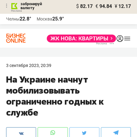
забронируй
$
82.17
€
94.84
¥
12.17
валюту
22.8°
25.9°
Челны
Москва
3 сентября 2023, 20:39
На Украине начнут
мобилизовывать
ограниченно годных к
службе