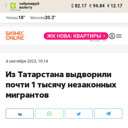
забронируй
$
82.17
€
94.84
¥
12.17
валюту
18°
20.3°
Челны
Москва
4 сентября 2023, 10:14
Из Татарстана выдворили
почти 1 тысячу незаконных
мигрантов