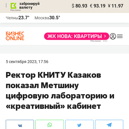
забронируй
$
80.93
€
93.19
¥
11.97
валюту
23.7°
30.5°
Челны
Москва
5 сентября 2023, 17:56
Ректор КНИТУ Казаков
показал Метшину
цифровую лабораторию и
«креативный» кабинет