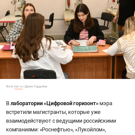
Фото:
kzn.ru
/ Денис Гордийко
В
лаборатории «Цифровой горизонт»
мэра
встретили магистранты, которые уже
взаимодействуют с ведущими российскими
компаниями: «Роснефтью», «Лукойлом»,