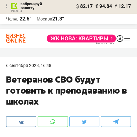
забронируй
$
82.17
€
94.84
¥
12.17
валюту
22.6°
21.3°
Челны
Москва
6 сентября 2023, 16:48
Ветеранов СВО будут
готовить к преподаванию в
школах