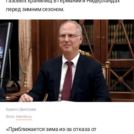
газовых хранилищ в Германии и Нидерландах
перед зимним сезоном.
Кирилл Дмитриев
Фото:
kremlin.ru
«Приближается зима из-за отказа от