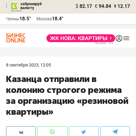
забронируй
$
82.17
€
94.84
¥
12.17
валюту
18.5°
18.4°
Челны
Москва
8 сентября 2023, 12:05
Казанца отправили в
колонию строгого режима
за организацию «резиновой
квартиры»