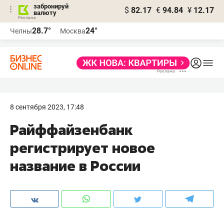
забронируй
$
82.17
€
94.84
¥
12.17
валюту
28.7°
24°
Челны
Москва
8 сентября 2023, 17:48
Райффайзенбанк
регистрирует новое
название в России