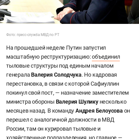
Фото: пресс-служба МВД по РТ
На прошедшей неделе Путин запустил
масштабную реструктуризацию:
объединил
тыловые структуры под единым началом
генерала
Валерия Солодчука
. Но кадровая
перестановка, в связи с которой Сафиуллин
покинул свой пост, — назначение заместителем
министра обороны
Валерия Шулику
несколько
месяцев назад. В команду
Андрея Белоусова
он
перешел с аналогичной должности в МВД
России, там он курировал тыловые и
хозяйственные подразделения, но главное —