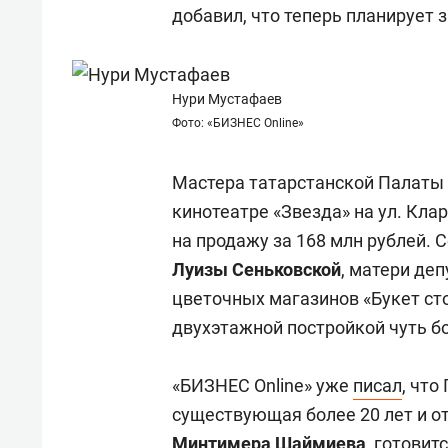
свою 
добавил, что теперь планирует 
стрес
Нури Мустафаев
Фото: «БИЗНЕС Online»
Мастера татарстанской Палаты
кинотеатре «Звезда» на ул. Кла
на продажу за 168 млн рублей. 
Луизы Сеньковской
, матери де
цветочных магазинов «Букет с
двухэтажной постройкой чуть б
«БИЗНЕС Online» уже
писал
, что
существующая более 20 лет и о
Минтимера Шаймиева
, готовит