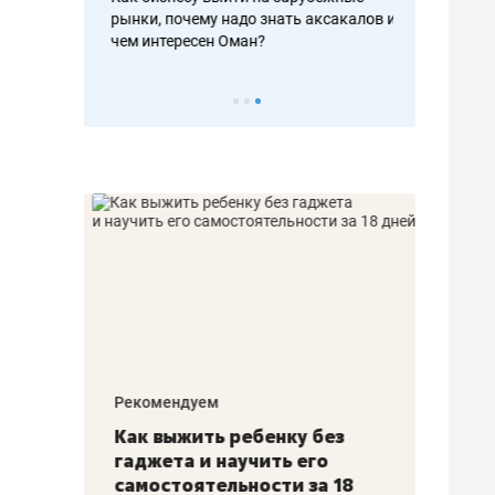
рафакте,
рынки, почему надо знать аксакалов и
о трехкратно
кредитов
чем интересен Оман?
клиентах и ч
Рекомендуем
Рекоме
лья
Как выжить ребенку без
Салих
есте
гаджета и научить его
«Если
а –
самостоятельности за 18
с мин