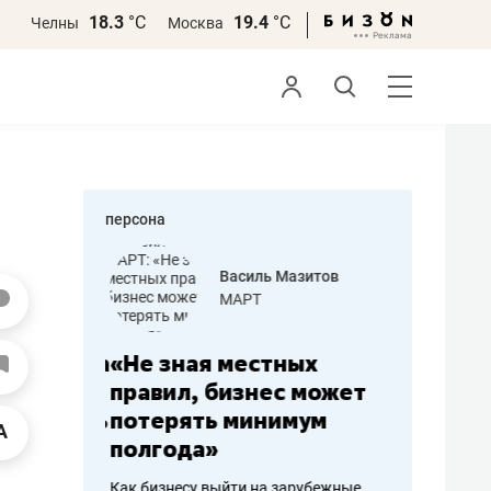
18.3
°С
19.4
°С
Челны
Москва
персона
еменова
Василь Мазитов
»
МАРТ
а: работа
«Не зная местных
«Мне лу
ечься
правил, бизнес может
не зара
вствовать
потерять минимум
чем пот
полгода»
репутац
пошиву
Как бизнесу выйти на зарубежные
Владелец от