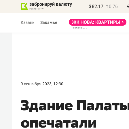
забронируй валюту
$
82.17
0.76
Казань
Закамье
Василь Мазитов
МАРТ
9 сентября 2023, 12:30
«Не зная местных
Здание Палаты
правил, бизнес может
потерять минимум
опечатали
полгода»
Как бизнесу выйти на зарубежные