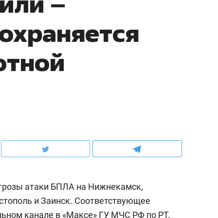
или –
сохраняется
отной
грозы атаки БПЛА на Нижнекамск,
стополь и Заинск. Соответствующее
ьном канале в «Максе» ГУ МЧС РФ по РТ.