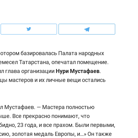
ов и
о трехкратном росте цен, дотошных
школьной формы о конт
клиентах и чудных запросах мастеров
налогах и развитии без 
 котором базировалась Палата народных
емесел Татарстана, опечатал помещение.
ил глава организации
Нури Мустафаев
.
цы мастеров и их личные вещи остались
ал Мустафаев. — Мастера полностью
ндуем
Рекомендуем
ыше. Все прекрасно понимают, что
терапевт «Фороса»:
Дизайнер-прораб Ната
бидно, 23 года, и все прахом. Были первыми,
кторский невроз» –
Наседкина: «Ремонт вм
сию, золотая медаль Европы, и…» Он также
человек не считает
с мебелью за 2 миллион