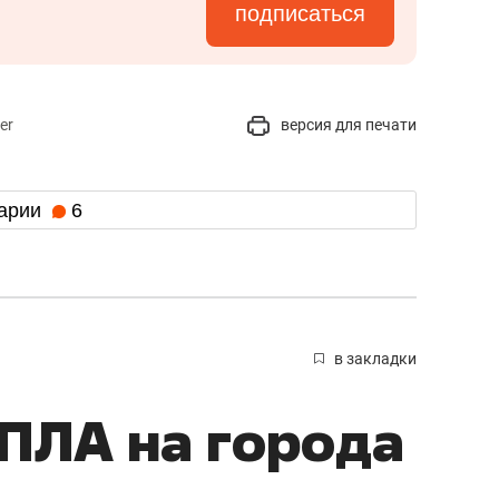
подписаться
er
версия для печати
арии
6
в закладки
БПЛА на города