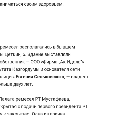
сверхнагрузку
для меня это челлендж
заниматься своим здоровьем.
сом»
 ремесел располагались в бывшем
ры Цеткин, 6. Здание выставляли
Собственник — ООО «Фирма „Ак Идель“»
путата Казгордумы и основателя сети
толицы»
Евгения Сеньковского
, — владеет
ольше двух лет.
 Палата ремесел РТ Мустафаева,
ткрытая с подачи первого президента РТ
ся к закрытию. Одна из причин —