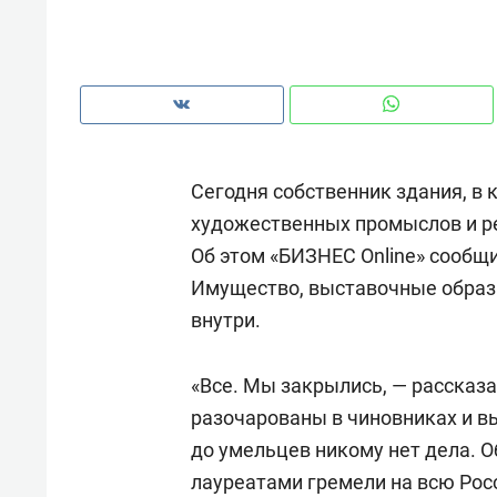
рынки, почему надо знать аксакал
чем интересен Оман?
Сегодня собственник здания, в
художественных промыслов и р
Об этом «БИЗНЕС Online» сообщ
Имущество, выставочные образ
внутри.
«Все. Мы закрылись, — рассказ
Рекомендуем
Рекоме
разочарованы в чиновниках и в
Оставить шум за волной: как
Психо
до умельцев никому нет дела. О
строят тишину в казанском
«Дире
лауреатами гремели на всю Рос
ЖК «Заря»
когда 