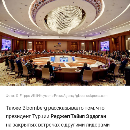
Фото: © Filippo Attili/Keystone Press Agency/globallookpress.com
Также
Bloomberg
рассказывал о том, что
президент Турции
Реджеп Тайип Эрдоган
на закрытых встречах с другими лидерами