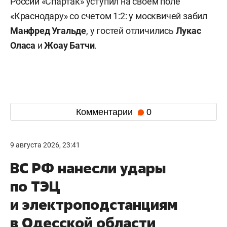
России «Спартак» уступил на своем поле
«Краснодару» со счетом 1:2: у москвичей забил
Манфред Угальде
, у гостей отличились
Лукас
Оласа
и
Жоау Батчи
.
Комментарии
0
9 августа 2026, 23:41
ВС РФ нанесли удары
по ТЭЦ
и электроподстанциям
в Одесской области