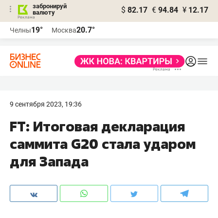
забронируй
$
82.17
€
94.84
¥
12.17
валюту
19°
20.7°
Челны
Москва
9 сентября 2023, 19:36
FT: Итоговая декларация
саммита G20 стала ударом
для Запада