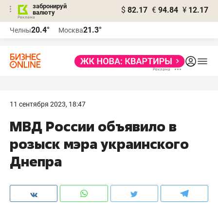
забронируй
$
82.17
€
94.84
¥
12.17
валюту
20.4°
21.3°
Челны
Москва
11 сентября 2023, 18:47
МВД России объявило в
розыск мэра украинского
Днепра