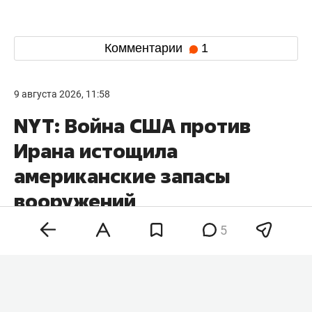
Комментарии
1
9 августа 2026, 11:58
NYT: Война США против
Ирана истощила
американские запасы
вооружений
до критического уровня
5