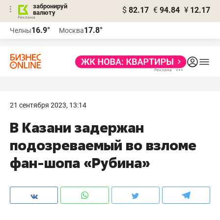
забронируй
$
82.17
€
94.84
¥
12.17
валюту
16.9°
17.8°
Челны
Москва
21 сентября 2023, 13:14
В Казани задержан
подозреваемый во взломе
фан-шопа «Рубина»