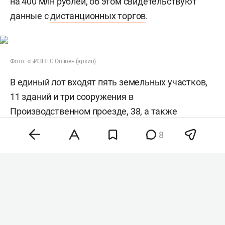
на 400 млн рублей, об этом свидетельствуют
данные с
дистанционных торгов
.
Фото: «БИЗНЕС Online» (архив)
В единый лот входят пять земельных участков,
11 зданий и три сооружения в
Производственном проезде, 38, а также
автомобиль Hyundai H-1 и товарно-
8
материальные ценности предприятия. Земля,
здания и сооружения находятся в залоге у ЗАО
«МЭКТ». На повторных торгах задаток
составляет 141 млн рублей, шаг аукциона — 5%.