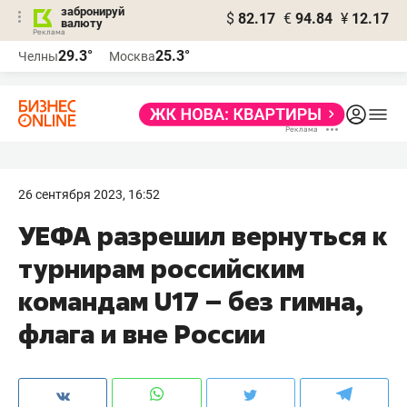
забронируй
$
82.17
€
94.84
¥
12.17
валюту
29.3°
25.3°
Челны
Москва
26 сентября 2023, 16:52
УЕФА разрешил вернуться к
турнирам российским
командам U17 – без гимна,
флага и вне России