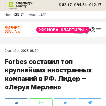
забронируй
$
82.17
€
94.84
¥
12.17
валюту
28.7°
24°
Челны
Москва
2 октября 2023, 08:54
Forbes составил топ
крупнейших иностранных
компаний в РФ. Лидер –
«Леруа Мерлен»