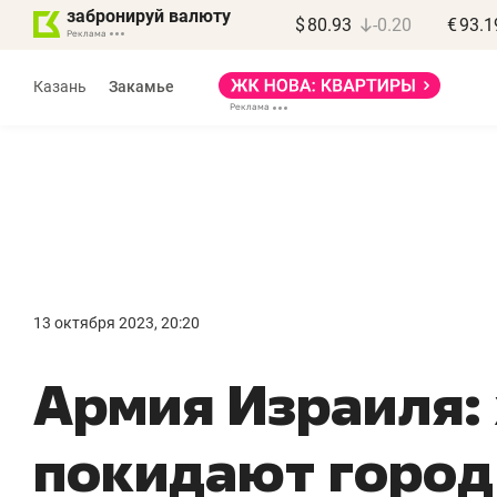
забронируй валюту
$
80.93
-0.20
€
93.1
Казань
Закамье
Марат Арсланов
«КирпичХолдинг»
13 октября 2023, 20:20
«Главная задача
«
​Армия Израиля:
девелопера – найти
п
правильный продукт»
о
покидают город
с
Девелопер из топ-10* застройщиков
Башкортостана входит в Татарстан
На