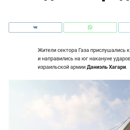
с ЖК «Иволга» в Зеленодольске
шк
на
Жители сектора Газа прислушались 
и направились на юг накануне ударов
израильской армии
Даниэль Хагари
.
Рекомендуем
Рекомендуем
Падел, фитнес, танцы и даже
Психотера
ниндзя-зал: как ТРЦ «Франт»
«Директор
стал Меккой для любителей
когда чело