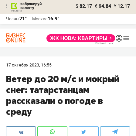
забронируй
$
82.17
€
94.84
¥
12.17
валюту
21°
16.9°
Челны
Москва
17 октября 2023, 16:55
Ветер до 20 м/с и мокрый
снег: татарстанцам
рассказали о погоде в
среду