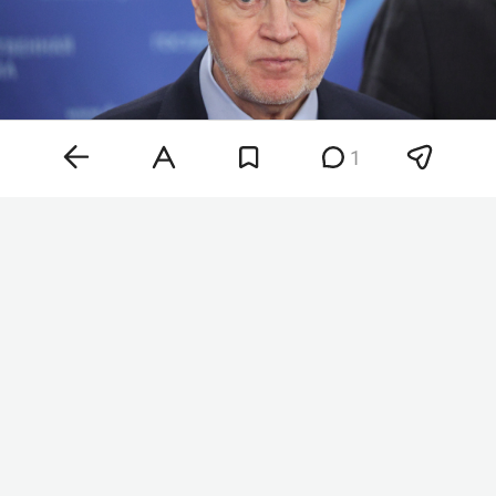
1
Фото: «БИЗНЕС Online»
По замыслу депутата, единый стандарт должен
определить объем страхового покрытия для
квартир, жилых и садовых домов, гаражей,
автомобилей и другого имущества. При этом
страховка должна распространяться не только
на прямое попадание БПЛА или падение его
обломков, но и на ущерб от взрывной волны,