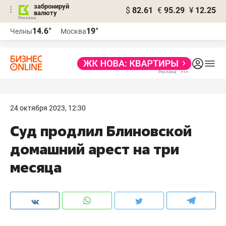
забронируй
$
82.61
€
95.29
¥
12.25
валюту
14.6°
19°
Челны
Москва
24 октября 2023, 12:30
Суд продлил Блиновской
домашний арест на три
месяца