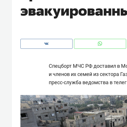
эвакуированны
рынки, почему надо знать аксакал
чем интересен Оман?
Спецборт МЧС РФ доставил в Мо
и членов их семей из сектора Га
пресс-служба ведомства в теле
Рекомендуем
Рекоме
Оставить шум за волной: как
Психо
строят тишину в казанском
«Дире
ЖК «Заря»
когда 