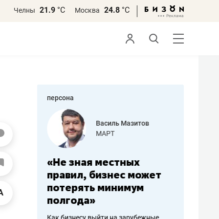
21.9
°С
24.8
°С
Челны
Москва
персона
еменова
Василь Мазитов
»
МАРТ
а: работа
«Не зная местных
«Мне лу
ечься
правил, бизнес может
не зара
вствовать
потерять минимум
чем пот
полгода»
репутац
пошиву
Как бизнесу выйти на зарубежные
Владелец от