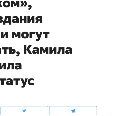
ком»,
здания
ни могут
ть, Камила
ила
татус