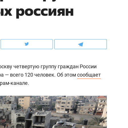
х россиян
ов и
о трехкратном росте цен, дотошных
школьной формы о конт
клиентах и чудных запросах мастеров
налогах и развитии без 
скву четвертую группу граждан России
за — всего 120 человек. Об этом
сообщает
грам-канале.
ндуем
Рекомендуем
терапевт «Фороса»:
Дизайнер-прораб Ната
кторский невроз» –
Наседкина: «Ремонт вм
человек не считает
с мебелью за 2 миллион