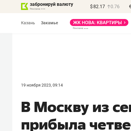
забронируй валюту
$
82.17
0.76
Казань
Закамье
Василь Мазитов
МАРТ
19 ноября 2023, 09:14
«Не зная местных
В Москву из се
правил, бизнес может
потерять минимум
прибыла четве
полгода»
Как бизнесу выйти на зарубежные