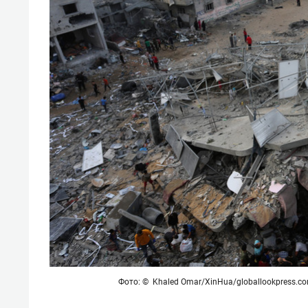
свою 
стрес
Фото: © Khaled Omar/XinHua/globallookpress.c