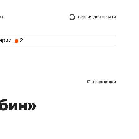
er
версия для печати
арии
2
в закладки
убин»