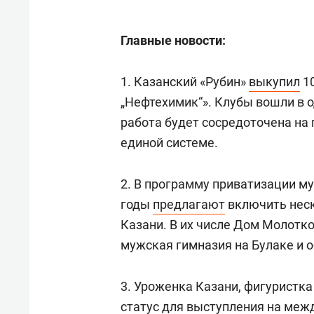
Главные новости:
1. Казанский «Рубин»
выкупил
10
„Нефтехимик“». Клубы вошли в 
работа будет сосредоточена на
единой системе.
2. В программу приватизации м
годы
предлагают
включить неск
Казани. В их числе Дом Молотк
мужская гимназия на Булаке и о
3. Уроженка Казани, фигуристк
статус для выступления на ме