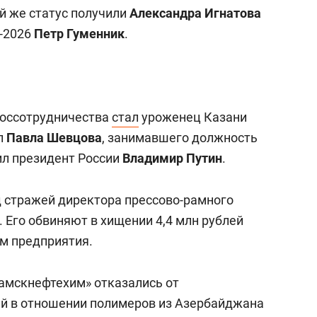
й же статус получили
Александра Игнатова
-2026
Петр Гуменник
.
Россотрудничества
стал
уроженец Казани
л
Павла Шевцова
, занимавшего должность
ил президент России
Владимир Путин
.
 стражей директора прессово-рамного
. Его обвиняют в хищении 4,4 млн рублей
м предприятия.
камскнефтехим» отказались от
й в отношении полимеров из Азербайджана