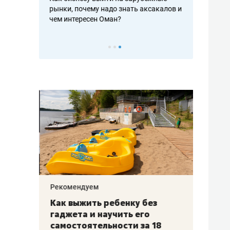
рафакте,
рынки, почему надо знать аксакалов и
о трехкратно
кредитов
чем интересен Оман?
клиентах и ч
Рекомендуем
Рекоме
лья
Как выжить ребенку без
Салих
есте
гаджета и научить его
«Если
а –
самостоятельности за 18
с мин