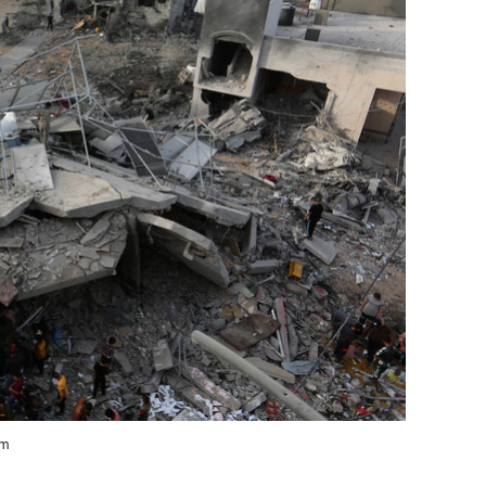
сверхнагрузку
для меня это челлендж
сом»
om