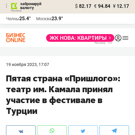
забронируй
$
82.17
€
94.84
¥
12.17
валюту
25.4°
23.9°
Челны
Москва
19 ноября 2023, 17:07
Пятая страна «Пришлого»:
театр им. Камала принял
участие в фестивале в
Турции