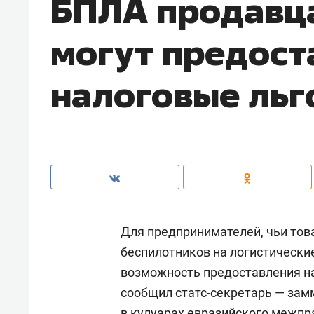
БПЛА продавца
могут предост
налоговые льг
Для предпринимателей, чьи тов
беспилотников на логистические
возможность предоставления на
сообщил статс-секретарь — зам
в кулуарах евразийского межпр