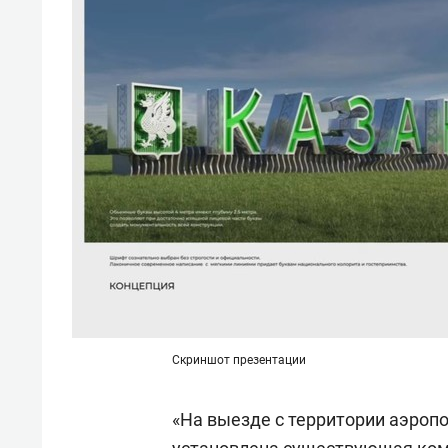
спорта
свою 
стрес
Скриншот презентации
«На выезде с территории аэропо