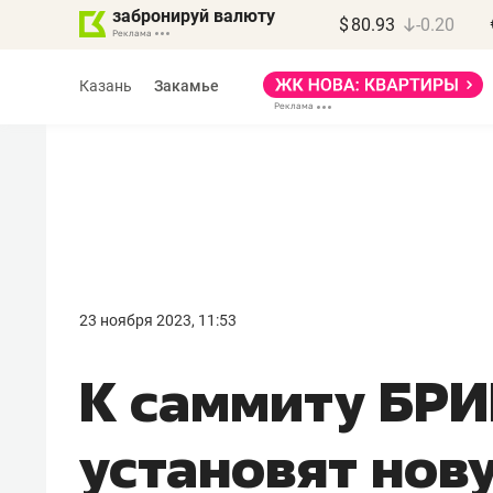
забронируй валюту
$
80.93
-0.20
Казань
Закамье
Василь Мазитов
МАРТ
23 ноября 2023, 11:53
«Не зная местных
К саммиту БРИ
правил, бизнес может
потерять минимум
установят нов
полгода»
Как бизнесу выйти на зарубежные