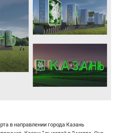
сверхнагрузку
для меня это челлендж
сом»
рта в направлении города Казань