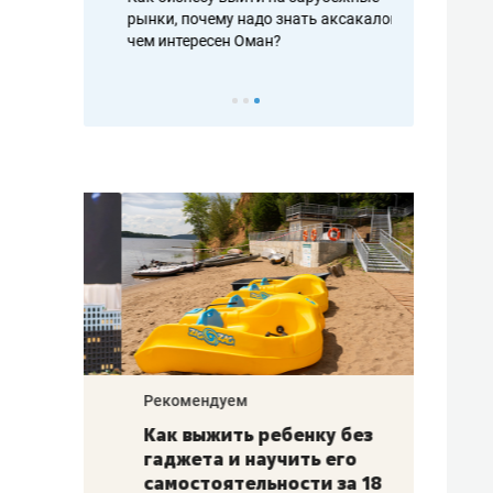
рафакте,
рынки, почему надо знать аксакалов и
о трехкратно
кредитов
чем интересен Оман?
клиентах и ч
Рекомендуем
Рекоме
лья
Как выжить ребенку без
Салих
есте
гаджета и научить его
«Если
а –
самостоятельности за 18
с мин