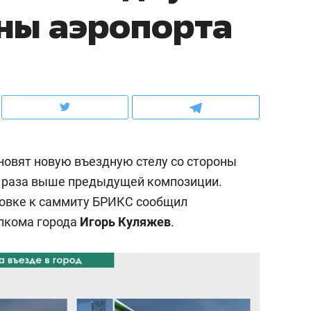
оны аэропорта
ов и
о трехкратном росте цен, дотошных
школьной формы о конт
клиентах и чудных запросах мастеров
налогах и развитии без 
новят новую въездную стелу со стороны
 2 раза выше предыдущей композиции.
товке к саммиту БРИКС сообщил
олкома города
Игорь Куляжев
.
ндуем
Рекомендуем
терапевт «Фороса»:
Дизайнер-прораб Ната
кторский невроз» –
Наседкина: «Ремонт вм
человек не считает
с мебелью за 2 миллион