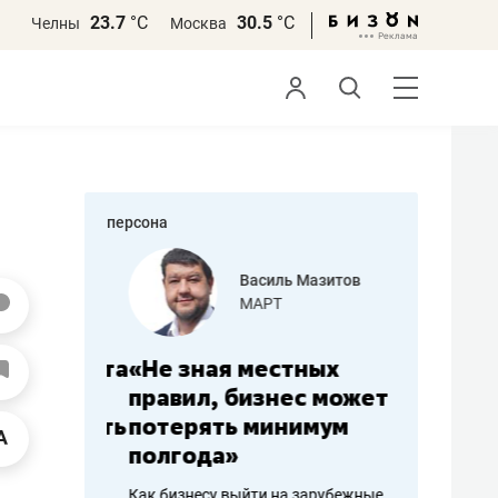
23.7
°С
30.5
°С
Челны
Москва
персона
еменова
Василь Мазитов
»
МАРТ
а: работа
«Не зная местных
«Мне лу
ечься
правил, бизнес может
не зара
вствовать
потерять минимум
чем пот
полгода»
репутац
пошиву
Как бизнесу выйти на зарубежные
Владелец от