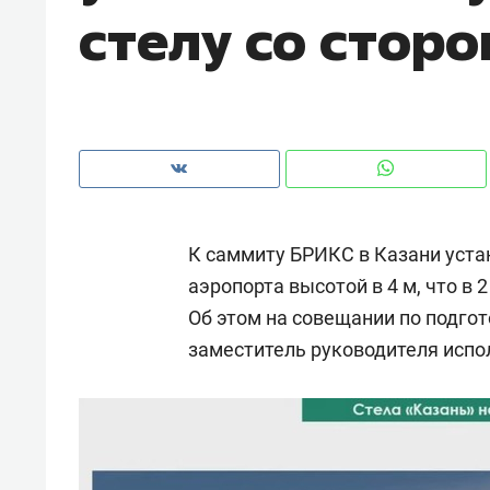
стелу со стор
рынки, почему надо знать аксакал
чем интересен Оман?
К саммиту БРИКС в Казани уста
аэропорта высотой в 4 м, что в
Об этом на совещании по подго
заместитель руководителя исп
Рекомендуем
Рекоме
Падел, фитнес, танцы и даже
Психо
ниндзя-зал: как ТРЦ «Франт»
«Дире
стал Меккой для любителей
когда 