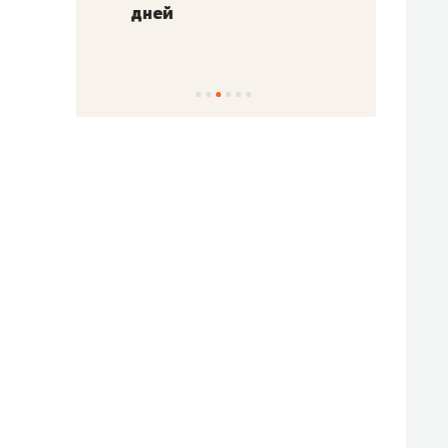
!»
дней
с вер