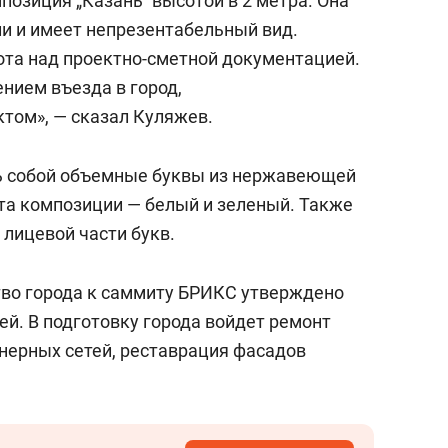
озиция „Казань“ высотой в 2 метра. Она
ии и имеет непрезентабельный вид.
ота над проектно-сметной документацией.
ением въезда в город,
ктом», — сказал Куляжев.
ть собой объемные буквы из нержавеющей
ета композиции — белый и зеленый. Также
 лицевой части букв.
тво города к саммиту БРИКС утверждено
ей. В подготовку города войдет ремонт
енерных сетей, реставрация фасадов