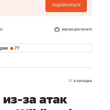
подписаться
er
версия для печати
арии
77
в закладки
из-за атак