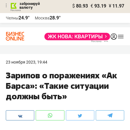
забронируй
$
80.93
€
93.19
¥
11.97
валюту
24.9°
28.9°
Челны
Москва
23 ноября 2023, 19:44
Зарипов о поражениях «Ак
Барса»: «Такие ситуации
должны быть»