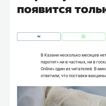
появится тольк
рынки, почему надо знать аксакал
чем интересен Оман?
В Казани несколько месяцев не
паротит» ни в частных, ни в го
Online» один из читателей. В м
ответили, что поставки вакцины
Рекомендуем
Рекоме
Оставить шум за волной: как
Психо
строят тишину в казанском
«Дире
ЖК «Заря»
когда 