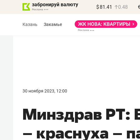
забронируй валюту
$
81.41
0.48
Казань
Закамье
Василь Мазитов
МАРТ
30 ноября 2023, 12:00
«Не зная местных
Минздрав РТ: 
правил, бизнес может
потерять минимум
– краснуха – 
полгода»
Как бизнесу выйти на зарубежные