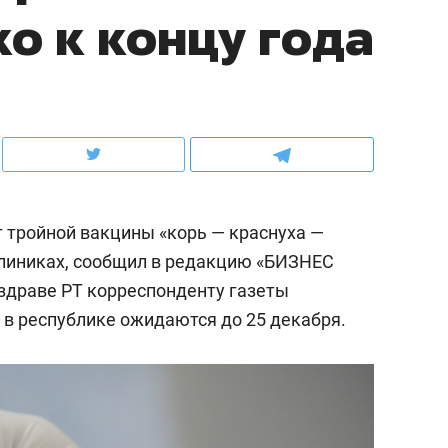
о к концу года
ов и
о трехкратном росте цен, дотошных
школьной формы о конт
клиентах и чудных запросах мастеров
налогах и развитии без 
т тройной вакцины «корь — краснуха —
склиниках, сообщил в редакцию «БИЗНЕС
инздраве РТ корреспонденту газеты
 в республике ожидаются до 25 декабря.
ндуем
Рекомендуем
терапевт «Фороса»:
Дизайнер-прораб Ната
кторский невроз» –
Наседкина: «Ремонт вм
человек не считает
с мебелью за 2 миллион