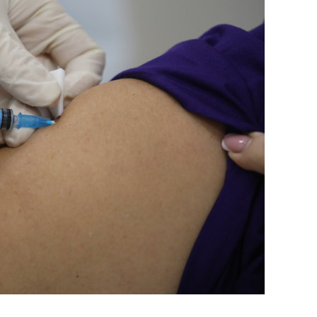
сверхнагрузку
для меня это челлендж
сом»