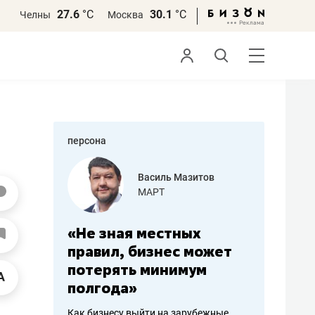
27.6
°С
30.1
°С
Челны
Москва
персона
еменова
Василь Мазитов
»
МАРТ
а: работа
«Не зная местных
«Мне лу
ечься
правил, бизнес может
не зара
вствовать
потерять минимум
чем пот
полгода»
репутац
пошиву
Как бизнесу выйти на зарубежные
Владелец от