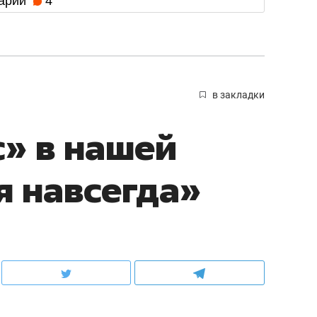
арии
4
в закладки
» в нашей
я навсегда»