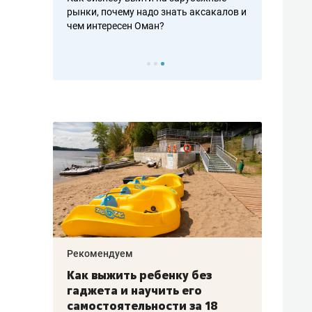
рафакте,
рынки, почему надо знать аксакалов и
о трехкратно
кредитов
чем интересен Оман?
клиентах и ч
Рекомендуем
Рекоме
лья
Как выжить ребенку без
Салих
есте
гаджета и научить его
«Если
а –
самостоятельности за 18
с мин