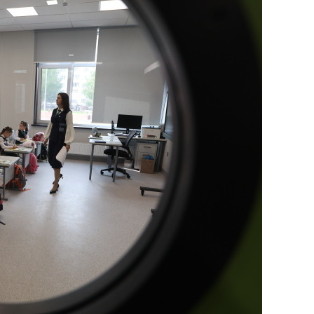
сверхнагрузку
для меня это челлендж
сом»