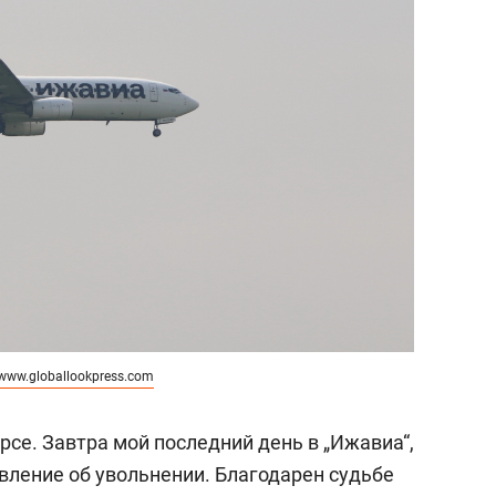
www.globallookpress.com
урсе. Завтра мой последний день в „Ижавиа“,
явление об увольнении. Благодарен судьбе