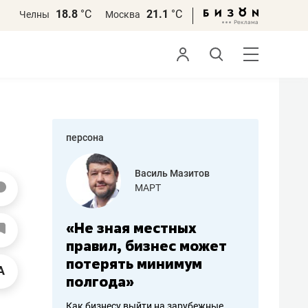
18.8
°С
21.1
°С
Челны
Москва
персона
еменова
Василь Мазитов
»
МАРТ
а: работа
«Не зная местных
«Мне лу
ечься
правил, бизнес может
не зара
вствовать
потерять минимум
чем пот
полгода»
репутац
пошиву
Как бизнесу выйти на зарубежные
Владелец от