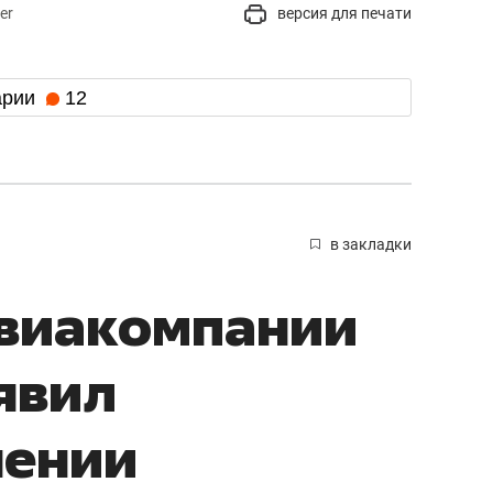
er
версия для печати
арии
12
в закладки
авиакомпании
явил
нении