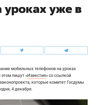
 уроках уже в
ов и
о трехкратном росте цен, дотошных
школьной формы о конт
клиентах и чудных запросах мастеров
налогах и развитии без 
вание мобильных телефонов на уроках
б этом пишут «
Известия
» со ссылкой
 законопроекта, которые комитет Госдумы
ндуем
Рекомендуем
одня, 4 декабря.
терапевт «Фороса»:
Дизайнер-прораб Ната
кторский невроз» –
Наседкина: «Ремонт вм
человек не считает
с мебелью за 2 миллион