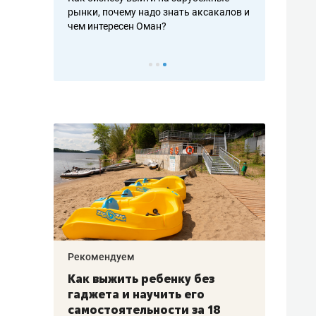
рафакте,
рынки, почему надо знать аксакалов и
о трехкратно
кредитов
чем интересен Оман?
клиентах и ч
Рекомендуем
Рекоме
лья
Как выжить ребенку без
Салих
есте
гаджета и научить его
«Если
а –
самостоятельности за 18
с мин