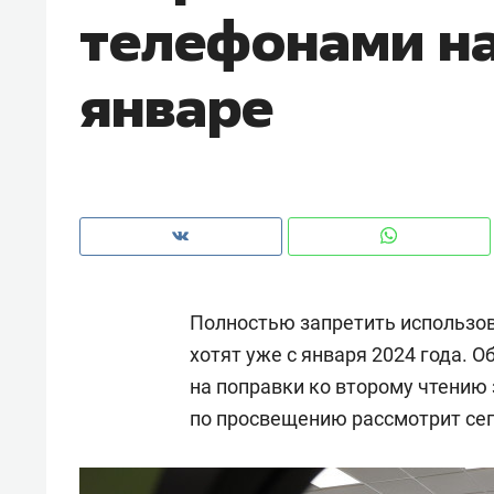
телефонами на
рынки, почему надо знать аксакал
чем интересен Оман?
январе
Полностью запретить использо
хотят уже с января 2024 года. О
на поправки ко второму чтению
Рекомендуем
Рекоме
по просвещению рассмотрит сег
Падел, фитнес, танцы и даже
Психо
ниндзя-зал: как ТРЦ «Франт»
«Дире
стал Меккой для любителей
когда 