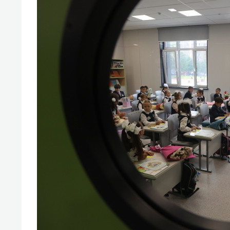
спорта
свою 
стрес