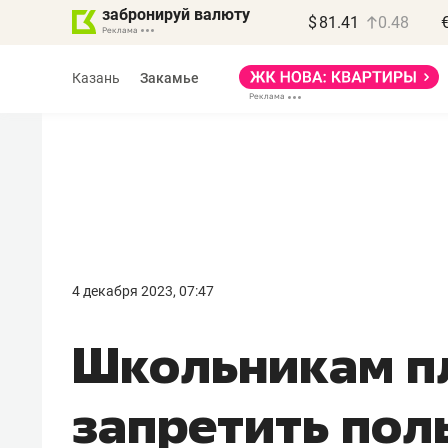
забронируй валюту
$
81.41
0.48
Казань
Закамье
Василь Мазитов
МАРТ
4 декабря 2023, 07:47
«Не зная местных
Школьникам п
правил, бизнес может
потерять минимум
запретить пол
полгода»
Как бизнесу выйти на зарубежные