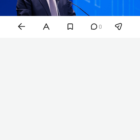
0
Марат Айзатуллин
Фото: «БИЗНЕС Online»
«Руководству ОЭЗ „Алабуга“ необходимо
обратить пристальное внимание на соблюдение
норм и правил охраны труда, поскольку на
территории зоны в текущем году произошло уже
четыре несчастных случая», — сказал министр.
Айзатуллин также сообщил, что за последние
две недели статистика производственного