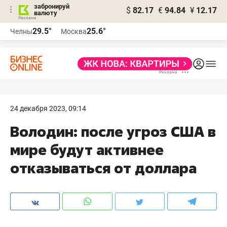
забронируй
$
82.17
€
94.84
¥
12.17
валюту
29.5°
25.6°
Челны
Москва
24 декабря 2023, 09:14
Володин: после угроз США в
мире будут активнее
отказываться от доллара