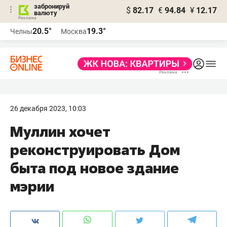
забронируй
$
82.17
€
94.84
¥
12.17
валюту
20.5°
19.3°
Челны
Москва
26 декабря 2023, 10:03
Муллин хочет
реконструировать Дом
быта под новое здание
мэрии