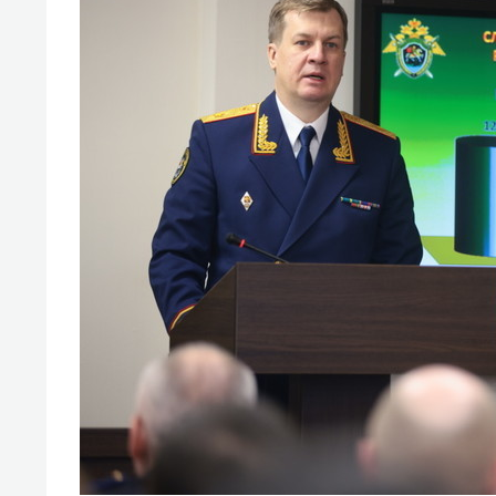
спорта
свою 
стрес