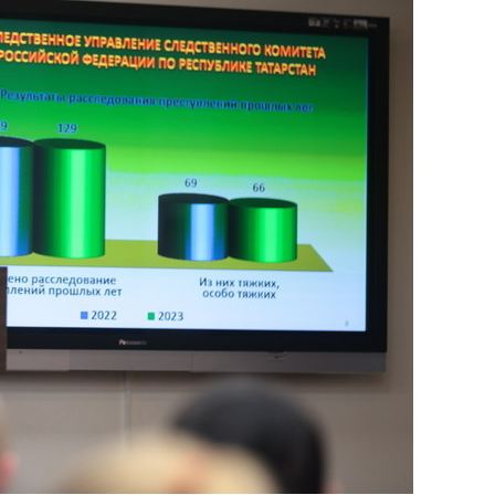
сверхнагрузку
для меня это челлендж
сом»