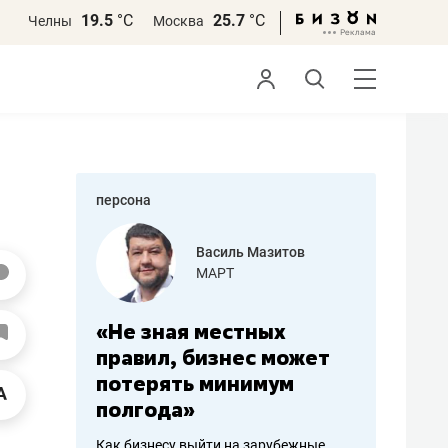
19.5
°С
25.7
°С
Челны
Москва
персона
еменова
Василь Мазитов
»
МАРТ
а: работа
«Не зная местных
«Мне лу
ечься
правил, бизнес может
не зара
вствовать
потерять минимум
чем пот
полгода»
репутац
пошиву
Как бизнесу выйти на зарубежные
Владелец от