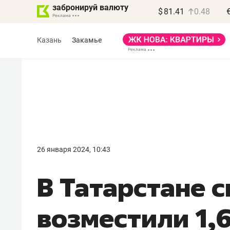
забронируй валюту
$
81.41
0.48
Казань
Закамье
Василь Мазитов
МАРТ
26 января 2024, 10:43
«Не зная местных
В Татарстане с
правил, бизнес может
потерять минимум
возместили 1,
полгода»
Как бизнесу выйти на зарубежные