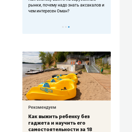
рафакте,
рынки, почему надо знать аксакалов и
о трехкратно
кредитов
чем интересен Оман?
клиентах и ч
Рекомендуем
Рекоме
лья
Как выжить ребенку без
Салих
есте
гаджета и научить его
«Если
а –
самостоятельности за 18
с мин