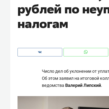
рублей по неу
рынки, почему надо знать аксакал
чем интересен Оман?
налогам
Число дел об уклонении от уплат
Об этом заявил на итоговой кол
ведомства
Валерий Липский
.
Рекомендуем
Рекоме
Падел, фитнес, танцы и даже
Психо
ниндзя-зал: как ТРЦ «Франт»
«Дире
стал Меккой для любителей
когда 