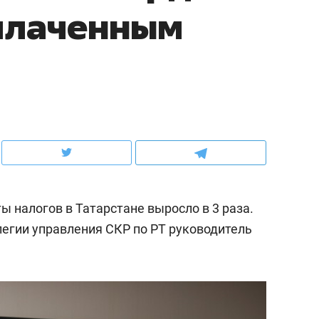
плаченным
ов и
о трехкратном росте цен, дотошных
школьной формы о конт
клиентах и чудных запросах мастеров
налогах и развитии без 
ы налогов в Татарстане выросло в 3 раза.
легии управления СКР по РТ руководитель
ндуем
Рекомендуем
терапевт «Фороса»:
Дизайнер-прораб Ната
кторский невроз» –
Наседкина: «Ремонт вм
человек не считает
с мебелью за 2 миллион