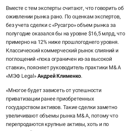
M& A (от англ. mergers and acquisitions — слияния
Вместе с тем эксперты считают, что говорить об
и поглощения) — процесс объединения
оживлении рынка рано. По оценкам экспертов,
компаний для расширения бизнеса, выхода на
без учета сделки с «Русагро» объем рынка за
новые рынки или оптимизации расходов. На
полугодие оказался бы на уровне $16,5 млрд, что
российском рынке такие сделки проходят
примерно на 12% ниже прошлогоднего уровня.
между крупными и средними игроками при
Классический коммерческий рынок слияний и
участии консультантов, аудиторов и
поглощений «пока ограничен из-за высокой
государственных регуляторов.
ставки», поясняет руководитель практики M& A
«МЭФ Legal»
Андрей Клименко
.
«Многое будет зависеть от успешности
приватизации ранее приобретенных
государством активов. Такие сделки заметно
увеличивают объемы рынка M& A, потому что
перепродаются крупные активы, хоть и по