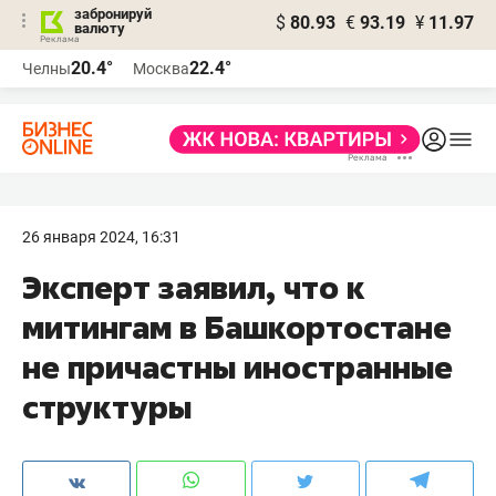
забронируй
$
80.93
€
93.19
¥
11.97
валюту
20.4°
22.4°
Челны
Москва
26 января 2024, 16:31
Эксперт заявил, что к
митингам в Башкортостане
не причастны иностранные
структуры