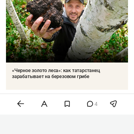
«Черное золото леса»: как татарстанец
зарабатывает на березовом грибе
Министр лесного хозяйства Татарстана
Равиль
4
Кузюров
предлагал создать такую структуру
еще в 2019 году. Как писали местные СМИ, он
объяснил это необходимостью регулярного
ухода за крупными городскими лесными