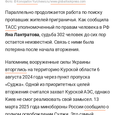
Фото: ©
Konopatov Yuri
/news.ru/
www.globallookpress.com
Параллельно продолжается работа по поиску
пропавших жителей приграничья. Как сообщила
ТАСС
уполномоченный по правам человека в РФ
Яна Лантратова
, судьба 302 человек до сих пор
остается неизвестной. Связь с ними была
потеряна после начала вторжения.
Напомним, вооруженные силы Украины
вторглись
на территорию Курской области 6
августа 2024 года через пункт пропуска
«Суджа». Одной из приоритетных целей
вторжения считался захват Курской АЭС, однако
Киев не смог реализовать свой замысел. 13
марта 2025 года минобороны России
сообщило
о
полном освобождении Суджи. Это самый