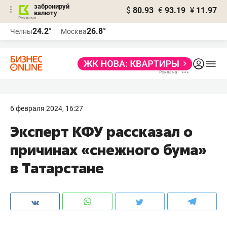
забронируй
$
80.93
€
93.19
¥
11.97
валюту
24.2°
26.8°
Челны
Москва
6 февраля 2024, 16:27
Эксперт КФУ рассказал о
причинах «снежного бума»
в Татарстане