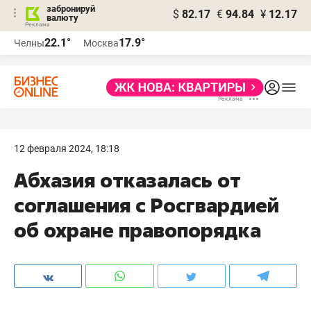
забронируй
$
82.17
€
94.84
¥
12.17
валюту
22.1°
17.9°
Челны
Москва
12 февраля 2024, 18:18
Абхазия отказалась от
соглашения с Росгвардией
об охране правопорядка