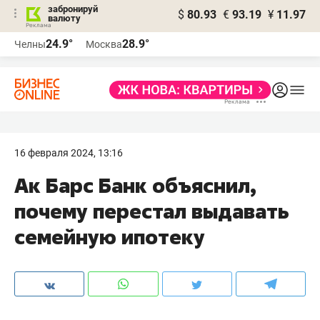
забронируй
$
80.93
€
93.19
¥
11.97
валюту
24.9°
28.9°
Челны
Москва
16 февраля 2024, 13:16
Ак Барс Банк объяснил,
почему перестал выдавать
семейную ипотеку