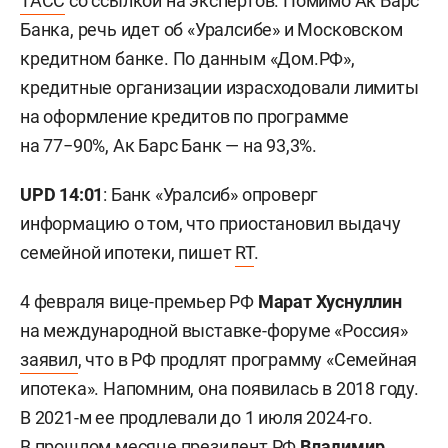
ТАСС
со ссылкой на экспертов. Помимо Ак Барс
Банка, речь идет об «Уралсибе» и Московском
кредитном банке. По данным «Дом.РФ»,
кредитные организации израсходовали лимиты
на оформление кредитов по программе
на 77−90%, Ак Барс Банк — на 93,3%.
UPD 14:01
: Банк «Уралсиб» опроверг
информацию о том, что приостановил выдачу
семейной ипотеки, пишет
RT
.
4 февраля вице-премьер РФ
Марат Хуснуллин
на международной выставке-форуме «Россия»
заявил
, что в РФ продлят программу «Семейная
ипотека». Напомним, она появилась в 2018 году.
В 2021-м ее продлевали до 1 июля 2024-го.
В прошлом месяце президент РФ
Владимир