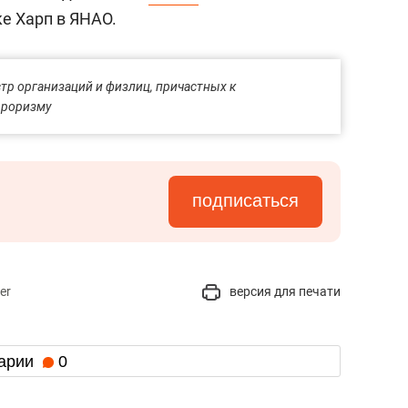
ке Харп в ЯНАО.
тр организаций и физлиц, причастных к
рроризму
подписаться
er
версия для печати
арии
0