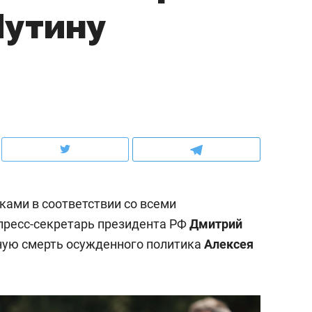
Путину
ов и
о трехкратном росте цен, дотошных
школьной формы о конт
клиентах и чудных запросах мастеров
налогах и развитии без 
ами в соответствии со всеми
пресс-секретарь президента РФ
Дмитрий
ную смерть осужденного политика
Алексея
ндуем
Рекомендуем
терапевт «Фороса»:
Дизайнер-прораб Ната
кторский невроз» –
Наседкина: «Ремонт вм
человек не считает
с мебелью за 2 миллион