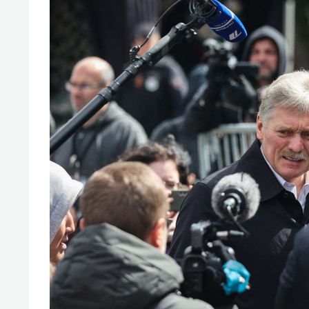
спорта
свою 
стрес