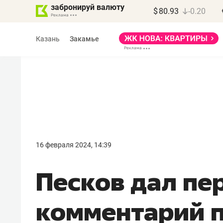
забронируй валюту
$
80.93
-0.20
Казань
Закамье
Василь Мазитов
МАРТ
16 февраля 2024, 14:39
«Не зная местных
Песков дал пе
правил, бизнес может
потерять минимум
комментарий п
полгода»
Как бизнесу выйти на зарубежные