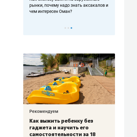
рафакте,
рынки, почему надо знать аксакалов и
о трехкратно
кредитов
чем интересен Оман?
клиентах и ч
Рекомендуем
Рекоме
лья
Как выжить ребенку без
Салих
есте
гаджета и научить его
«Если
а –
самостоятельности за 18
с мин