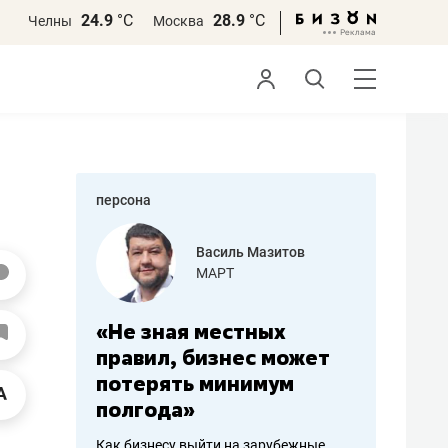
24.9
°С
28.9
°С
Челны
Москва
персона
еменова
Василь Мазитов
»
МАРТ
а: работа
«Не зная местных
«Мне лу
ечься
правил, бизнес может
не зара
вствовать
потерять минимум
чем пот
полгода»
репутац
пошиву
Как бизнесу выйти на зарубежные
Владелец от