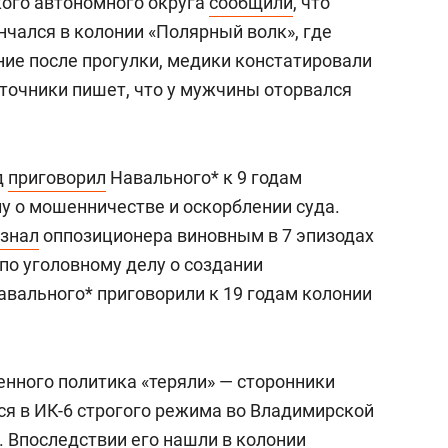
ого автономного округа
сообщили
, что
чался в колонии «Полярный волк», где
ние после прогулки, медики констатировали
сточники пишет, что у мужчины оторвался
д
приговорил
Навального* к 9 годам
у о мошенничестве и оскорблении суда.
знал
оппозиционера виновным в 7 эпизодах
 по уголовному делу о создании
авального* приговорили к 19 годам колонии
енного политика «теряли» — сторонники
тся в ИК-6 строгого режима во Владимирской
. Впоследствии его
нашли
в колонии