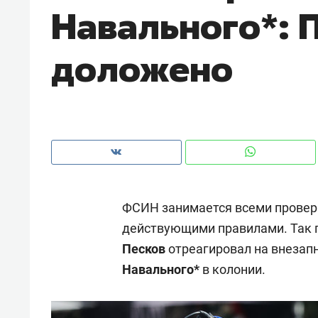
Навального*: 
рынки, почему надо знать аксакал
чем интересен Оман?
доложено
ФСИН занимается всеми проверк
действующими правилами. Так 
Песков
отреагировал на внезап
Рекомендуем
Рекоме
Навального*
в колонии.
Падел, фитнес, танцы и даже
Психо
ниндзя-зал: как ТРЦ «Франт»
«Дире
стал Меккой для любителей
когда 