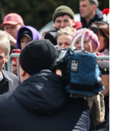
сверхнагрузку
для меня это челлендж
сом»