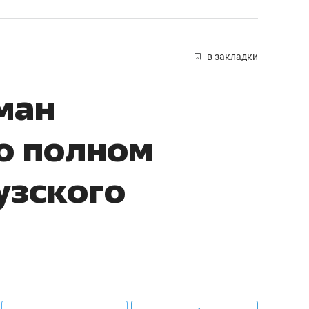
в закладки
ман
о полном
узского