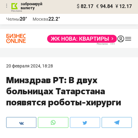
забронируй
$
82.17
€
94.84
¥
12.17
валюту
20°
22.2°
Челны
Москва
20 февраля 2024, 18:28
Минздрав РТ: В двух
больницах Татарстана
появятся роботы-хирурги