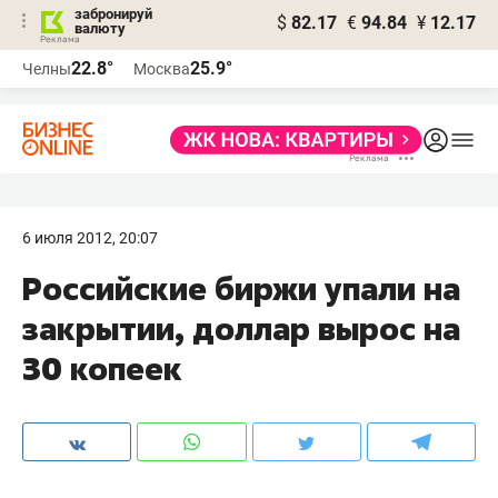
забронируй
$
82.17
€
94.84
¥
12.17
валюту
22.8°
25.9°
Челны
Москва
6 июля 2012, 20:07
Российские биржи упали на
закрытии, доллар вырос на
30 копеек