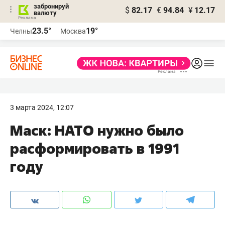
забронируй
$
82.17
€
94.84
¥
12.17
валюту
23.5°
19°
Челны
Москва
3 марта 2024, 12:07
Маск: НАТО нужно было
расформировать в 1991
году