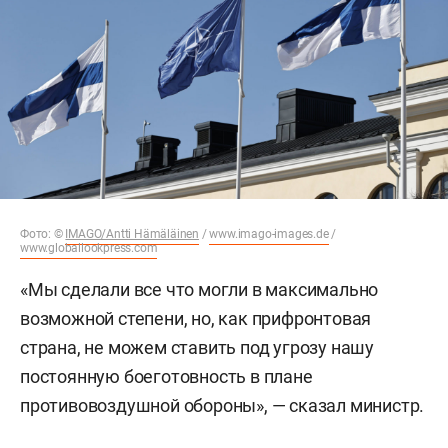
Фото: ©
IMAGO/Antti Hämäläinen
/
www.imago-images.de
/
www.globallookpress.com
«Мы сделали все что могли в максимально
возможной степени, но, как прифронтовая
страна, не можем ставить под угрозу нашу
постоянную боеготовность в плане
противовоздушной обороны», — сказал министр.