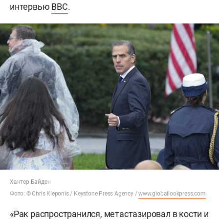
интервью
BBC
.
Хантер Байден
Фото: © Chris Kleponis / Keystone Press Agency /
www.globallookpress.com
«Рак распространился, метастазировал в кости и