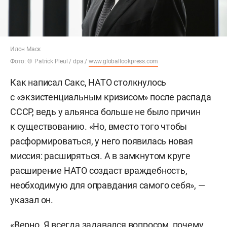
Илон Маск
Фото: © Patrick Pleul / dpa /
www.globallookpress.com
Как написал Сакс, НАТО столкнулось
с «экзистенциальным кризисом» после распада
СССР, ведь у альянса больше не было причин
к существованию. «Но, вместо того чтобы
расформироваться, у него появилась новая
миссия: расширяться. А в замкнутом круге
расширение НАТО создаст враждебность,
необходимую для оправдания самого себя», —
указал он.
«Верно. Я всегда задавался вопросом, почему