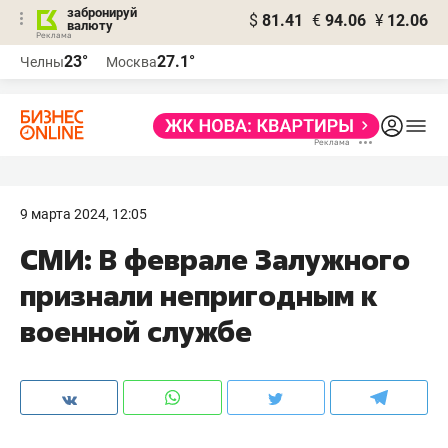
забронируй
$
81.41
€
94.06
¥
12.06
валюту
23°
27.1°
Челны
Москва
9 марта 2024, 12:05
СМИ: В феврале Залужного
признали непригодным к
военной службе