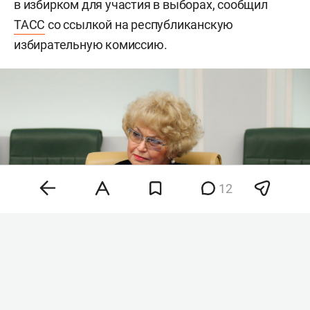
в избирком для участия в выборах, сообщил
ТАСС
со ссылкой на республиканскую
избирательную комиссию.
12
Людмила Нарусова
Фото:
©
Federation Council of Russia
/via