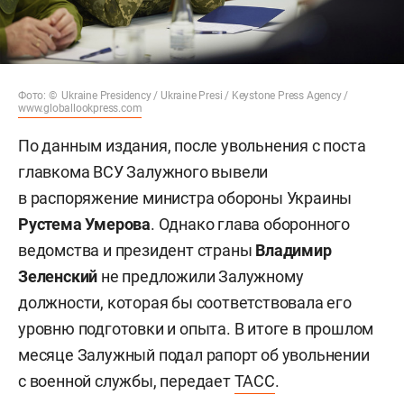
Фото: © Ukraine Presidency / Ukraine Presi / Keystone Press Agency /
www.globallookpress.com
По данным издания, после увольнения с поста
главкома ВСУ Залужного вывели
в распоряжение министра обороны Украины
Рустема Умерова
. Однако глава оборонного
ведомства и президент страны
Владимир
Зеленский
не предложили Залужному
должности, которая бы соответствовала его
уровню подготовки и опыта. В итоге в прошлом
месяце Залужный подал рапорт об увольнении
с военной службы, передает
ТАСС
.